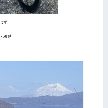
はず
へ移動