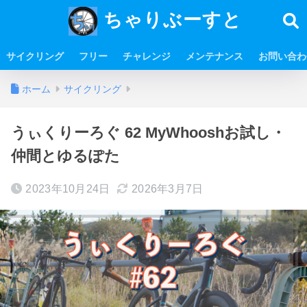
ちゃりぶーすと
サイクリング
フリー
チャレンジ
メンテナンス
お問い合わ
ホーム
サイクリング
うぃくりーろぐ 62 MyWhooshお試し・
仲間とゆるぽた
2023年10月24日
2026年3月7日