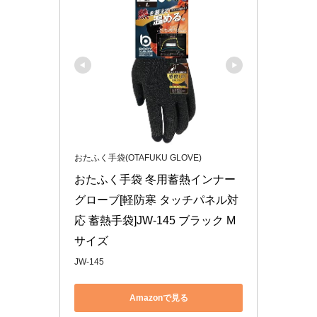
おたふく手袋(OTAFUKU GLOVE)
おたふく手袋 冬用蓄熱インナー
グローブ[軽防寒 タッチパネル対
応 蓄熱手袋]JW-145 ブラック M
サイズ
JW-145
Amazonで見る