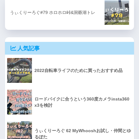
うぃくりーろぐ#79 ホロホロ峠&洞爺湖トレ
人気記事
2022自転車ライフのために買ったおすすめ品
ロードバイクに合うという360度カメラinsta360
x3を検討
うぃくりーろぐ 62 MyWhooshお試し・仲間とゆ
るぽた