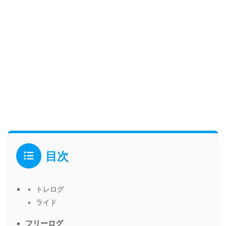
目次
トレログ
ライド
フリーログ