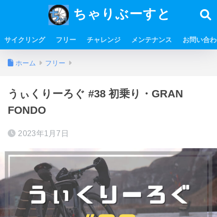
ちゃりぶーすと
サイクリング
フリー
チャレンジ
メンテナンス
お問い合わ
ホーム
フリー
うぃくりーろぐ #38 初乗り・GRAN
FONDO
2023年1月7日