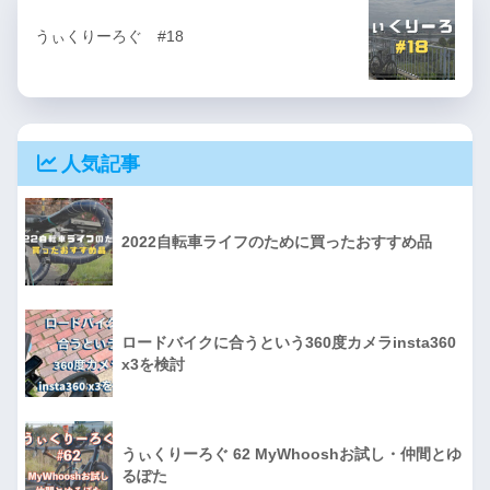
うぃくりーろぐ #18
人気記事
2022自転車ライフのために買ったおすすめ品
ロードバイクに合うという360度カメラinsta360
x3を検討
うぃくりーろぐ 62 MyWhooshお試し・仲間とゆ
るぽた