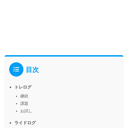
目次
トレログ
継続
課題
お試し
ライドログ