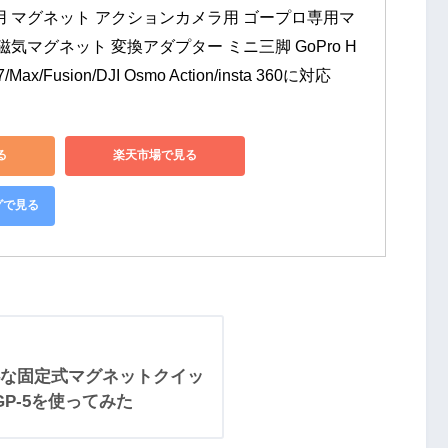
用 マグネット アクションカメラ用 ゴープロ専用マ
磁気マグネット 変換アダプター ミニ三脚 GoPro H
/7/Max/Fusion/DJI Osmo Action/insta 360に対応
る
楽天市場で見る
グで見る
な固定式マグネットクイッ
i GP-5を使ってみた